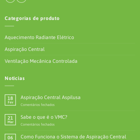
em
Comentários fechados
Sabe
o
Como Funciona o Sistema de Aspiração Central
06
que
Abr
em
Comentários fechados
é
Como
o
Funciona
Como fazer um pedido de Assistência
VMC?
13
o
Out
em
Comentários fechados
Sistema
Como
de
fazer
Aspiração
um
Central
pedido
Cash
Bank
de
On
Transfer
Assistência
TERMOS E CONDIÇÕES
POLÍTICA DE COOKIES
Delivery
POLÍTICA DE PRIVACIDADE
LITÍGIOS E RECLAMAÇÕES
Aspilusa 2026© made with love by
fdizaine.pt