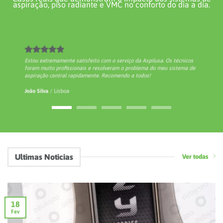
18
Fev
Aspiração Central Aspilusa
Aspiração Central Aspilusa: A Solução Moderna para uma Casa
Mais Limpa, Saudável e Eficiente A [...]