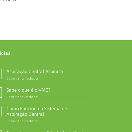
icias
Aspiração Central Aspilusa
em
Comentários fechados
Aspiração
Central
Sabe o que é o VMC?
Aspilusa
em
Comentários fechados
Sabe
o
Como Funciona o Sistema de
que
Aspiração Central
é
em
Comentários fechados
o
Como
VMC?
Funciona