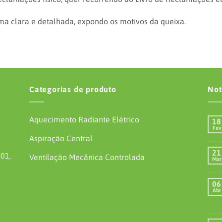
a clara e detalhada, expondo os motivos da queixa.
Categorias de produto
Not
Aquecimento Radiante Elétrico
18
Fev
Aspiração Central
21
01,
Ventilação Mecânica Controlada
Mar
o
06
Abr