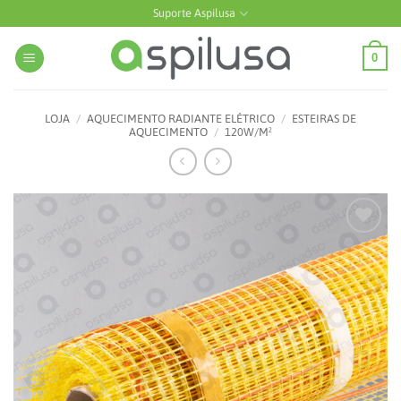
Skip
Suporte Aspilusa
to
content
0
LOJA
/
AQUECIMENTO RADIANTE ELÉTRICO
/
ESTEIRAS DE
AQUECIMENTO
/
120W/M²
Add to
wishlist