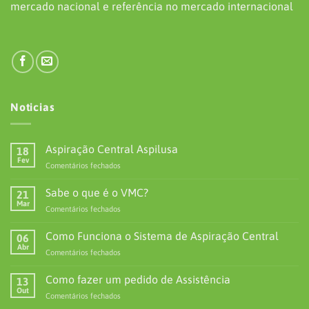
mercado nacional e referência no mercado internacional
Noticias
Aspiração Central Aspilusa
18
Fev
em
Comentários fechados
Aspiração
Central
Sabe o que é o VMC?
21
Aspilusa
Mar
em
Comentários fechados
Sabe
o
Como Funciona o Sistema de Aspiração Central
06
que
Abr
em
Comentários fechados
é
Como
o
Funciona
Como fazer um pedido de Assistência
VMC?
13
o
Out
em
Comentários fechados
Sistema
Como