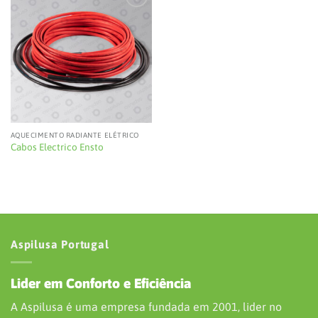
Add to
wishlist
AQUECIMENTO RADIANTE ELÉTRICO
Cabos Electrico Ensto
Aspilusa Portugal
Lider em Conforto e Eficiência
A Aspilusa é uma empresa fundada em 2001, lider no