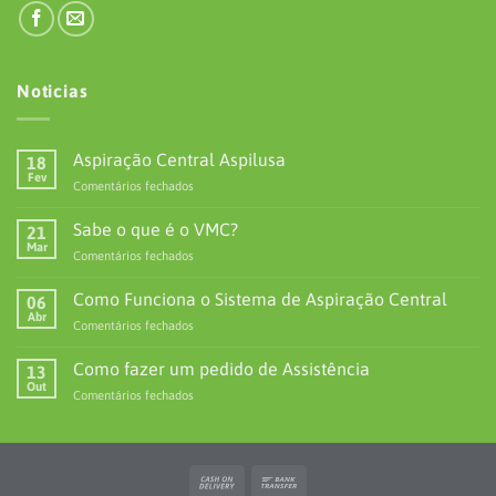
Noticias
Aspiração Central Aspilusa
18
Fev
em
Comentários fechados
Aspiração
Central
Sabe o que é o VMC?
21
Aspilusa
Mar
em
Comentários fechados
Sabe
o
Como Funciona o Sistema de Aspiração Central
06
que
Abr
em
Comentários fechados
é
Como
o
Funciona
Como fazer um pedido de Assistência
VMC?
13
o
Out
em
Comentários fechados
Sistema
Como
de
fazer
Aspiração
um
Central
pedido
Cash
Bank
de