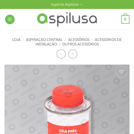
Skip
Suporte Aspilusa
to
content
0
LOJA
/
ASPIRAÇÃO CENTRAL
/
ACESSÓRIOS
/
ACESSÓRIOS DE
INSTALAÇÃO
/
OUTROS ACESSÓRIOS
Add to
wishlist