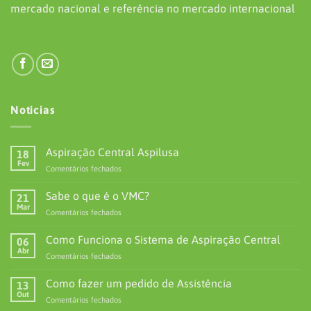
mercado nacional e referência no mercado internacional
Noticias
Aspiração Central Aspilusa
18
Fev
em
Comentários fechados
Aspiração
Central
Sabe o que é o VMC?
21
Aspilusa
Mar
em
Comentários fechados
Sabe
o
Como Funciona o Sistema de Aspiração Central
06
que
Abr
em
Comentários fechados
é
Como
o
Funciona
Como fazer um pedido de Assistência
VMC?
13
o
Out
em
Comentários fechados
Sistema