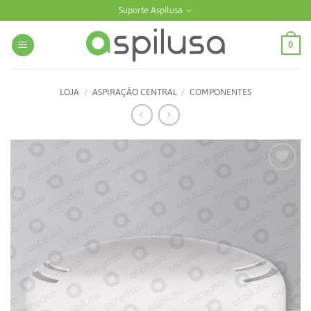
Skip
Suporte Aspilusa
to
content
0
LOJA
/
ASPIRAÇÃO CENTRAL
/
COMPONENTES
Add to
wishlist