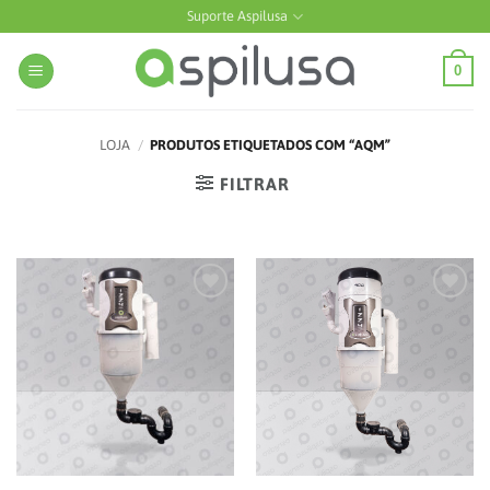
Skip
Suporte Aspilusa
to
content
0
LOJA
/
PRODUTOS ETIQUETADOS COM “AQM”
FILTRAR
Add to
Add to
wishlist
wishlist