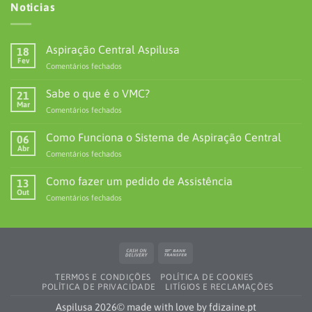
Noticias
Aspiração Central Aspilusa
18
Fev
em
Comentários fechados
Aspiração
Central
Sabe o que é o VMC?
21
Aspilusa
Mar
em
Comentários fechados
Sabe
o
Como Funciona o Sistema de Aspiração Central
06
que
Abr
em
Comentários fechados
é
Como
o
Funciona
Como fazer um pedido de Assistência
VMC?
13
o
Out
em
Comentários fechados
Sistema
Como
de
fazer
Aspiração
um
Central
pedido
Cash
Bank
de
On
Transfer
Assistência
TERMOS E CONDIÇÕES
POLÍTICA DE COOKIES
Delivery
POLÍTICA DE PRIVACIDADE
LITÍGIOS E RECLAMAÇÕES
Aspilusa 2026© made with love by
fdizaine.pt