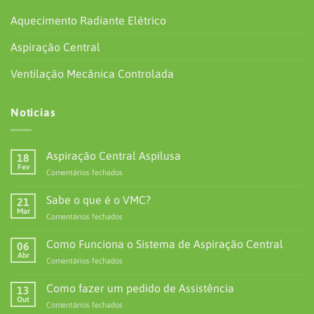
Aquecimento Radiante Elétrico
Aspiração Central
Ventilação Mecânica Controlada
Noticias
Aspiração Central Aspilusa
18
Fev
em
Comentários fechados
Aspiração
Central
Sabe o que é o VMC?
21
Aspilusa
Mar
em
Comentários fechados
Sabe
o
Como Funciona o Sistema de Aspiração Central
06
que
Abr
em
Comentários fechados
é
Como
o
Funciona
Como fazer um pedido de Assistência
VMC?
13
o
Out
em
Comentários fechados
Sistema