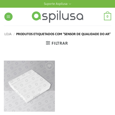
Skip
Suporte Aspilusa
to
content
0
LOJA
/
PRODUTOS ETIQUETADOS COM “SENSOR DE QUALIDADE DO AR”
FILTRAR
Add to
wishlist