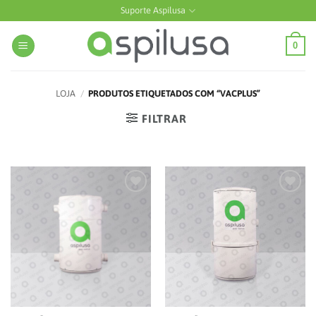
Skip
Suporte Aspilusa
to
content
0
LOJA
/
PRODUTOS ETIQUETADOS COM “VACPLUS”
FILTRAR
Add to
Add to
wishlist
wishlist