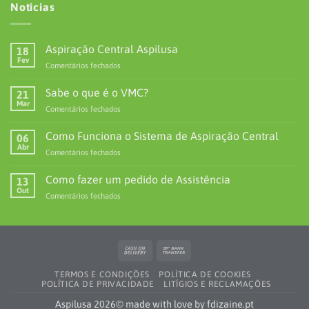
Noticias
Aspiração Central Aspilusa
18
Fev
em
Comentários fechados
Aspiração
Central
Sabe o que é o VMC?
21
Aspilusa
Mar
em
Comentários fechados
Sabe
o
Como Funciona o Sistema de Aspiração Central
06
que
Abr
em
Comentários fechados
é
Como
o
Funciona
Como fazer um pedido de Assistência
VMC?
13
o
Out
em
Comentários fechados
Sistema
Como
de
fazer
Aspiração
um
Central
pedido
Cash
Bank
de
On
Transfer
Assistência
TERMOS E CONDIÇÕES
POLÍTICA DE COOKIES
Delivery
POLÍTICA DE PRIVACIDADE
LITÍGIOS E RECLAMAÇÕES
Aspilusa 2026© made with love by
fdizaine.pt